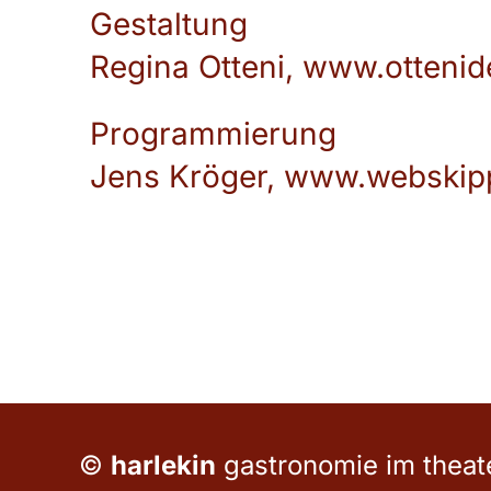
Gestaltung
Regina Otteni,
www.ottenid
Programmierung
Jens Kröger,
www.webskipp
©
harlekin
gastronomie im theat