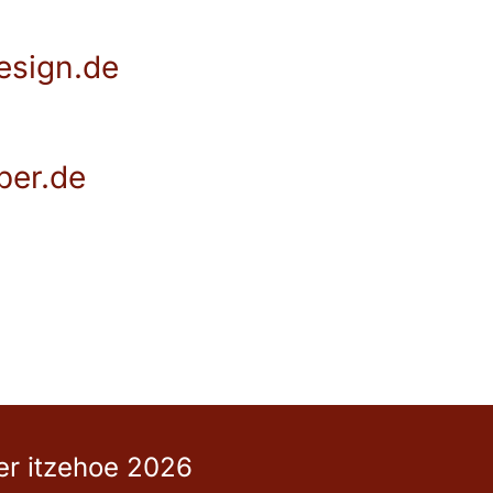
esign.de
er.de
er itzehoe 2026