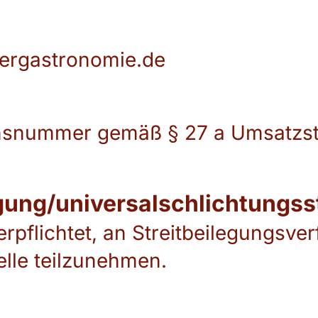
tergastronomie.de
onsnummer gemäß § 27 a Umsatzst
gung/universal­schlichtungs­s
erpflichtet, an Streitbeilegungsve
lle teilzunehmen.